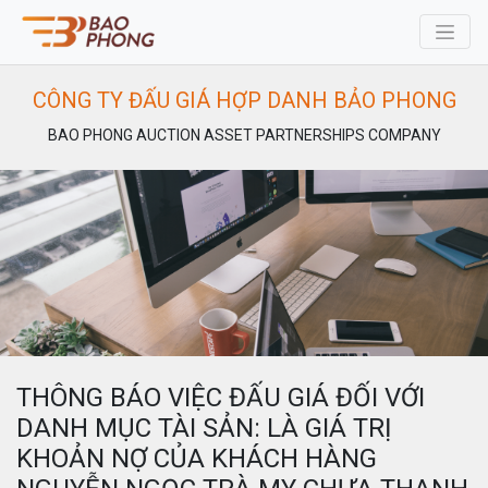
CÔNG TY ĐẤU GIÁ HỢP DANH BẢO PHONG
BAO PHONG AUCTION ASSET PARTNERSHIPS COMPANY
THÔNG BÁO VIỆC ĐẤU GIÁ ĐỐI VỚI
DANH MỤC TÀI SẢN: LÀ GIÁ TRỊ
KHOẢN NỢ CỦA KHÁCH HÀNG