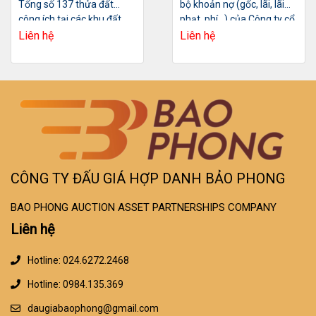
Tổng số 137 thửa đất
bộ khoản nợ (gốc, lãi, lãi
công ích tại các khu đất
phạt, phí…) của Công ty cổ
đấu giá trên địa bàn
phần Lilama 69-1
Liên hệ
Liên hệ
phường Sơn Nam
CÔNG TY ĐẤU GIÁ HỢP DANH BẢO PHONG
BAO PHONG AUCTION ASSET PARTNERSHIPS COMPANY
Liên hệ
Hotline: 024.6272.2468
Hotline: 0984.135.369
daugiabaophong@gmail.com