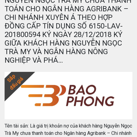
NGUYỄN NGỌC TRÀ MY CHƯA THANH
TOÁN CHO NGÂN HÀNG AGRIBANK –
CHI NHÁNH XUYÊN Á THEO HỢP
ĐỒNG CẤP TÍN DỤNG SỐ 6150-LAV-
201800594 KÝ NGÀY 28/12/2018 KÝ
GIỮA KHÁCH HÀNG NGUYỄN NGỌC
TRÀ MY VÀ NGÂN HÀNG NÔNG
NGHIỆP VÀ PHÁ…
Sắp
đấu giá
Tên tài sản: Là giá trị khoản nợ của khách hàng Nguyễn Ngọc
Trà My chưa thanh toán cho Ngân hàng Agribank – Chi nhánh