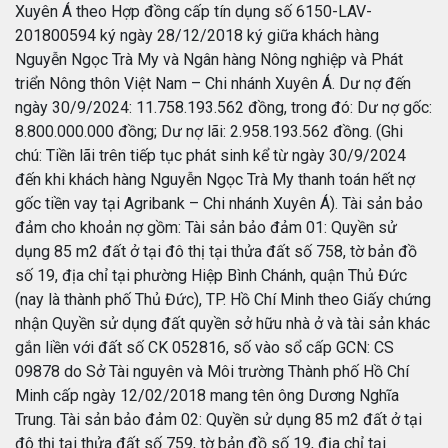
Xuyên Á theo Hợp đồng cấp tín dụng số 6150-LAV-
201800594 ký ngày 28/12/2018 ký giữa khách hàng
Nguyễn Ngọc Trà My và Ngân hàng Nông nghiệp và Phát
triển Nông thôn Việt Nam – Chi nhánh Xuyên Á. Dư nợ đến
ngày 30/9/2024: 11.758.193.562 đồng, trong đó: Dư nợ gốc:
8.800.000.000 đồng; Dư nợ lãi: 2.958.193.562 đồng. (Ghi
chú: Tiền lãi trên tiếp tục phát sinh kể từ ngày 30/9/2024
đến khi khách hàng Nguyễn Ngọc Trà My thanh toán hết nợ
gốc tiền vay tại Agribank – Chi nhánh Xuyên Á). Tài sản bảo
đảm cho khoản nợ gồm: Tài sản bảo đảm 01: Quyền sử
dụng 85 m2 đất ở tại đô thị tại thửa đất số 758, tờ bản đồ
số 19, địa chỉ tại phường Hiệp Bình Chánh, quận Thủ Đức
(nay là thành phố Thủ Đức), TP. Hồ Chí Minh theo Giấy chứng
nhận Quyền sử dụng đất quyền sở hữu nhà ở và tài sản khác
gắn liền với đất số CK 052816, số vào sổ cấp GCN: CS
09878 do Sở Tài nguyên và Môi trường Thành phố Hồ Chí
Minh cấp ngày 12/02/2018 mang tên ông Dương Nghĩa
Trung. Tài sản bảo đảm 02: Quyền sử dụng 85 m2 đất ở tại
đô thị tại thửa đất số 759, tờ bản đồ số 19, địa chỉ tại