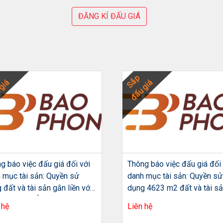
ĐĂNG KÍ ĐẤU GIÁ
Sắp
giá
đấu giá
g báo việc đấu giá đối với
Thông báo việc đấu giá đối 
 mục tài sản: Quyền sử
danh mục tài sản: Quyền sử
 đất và tài sản gắn liền với
dụng 4623 m2 đất và tài s
tại địa chỉ: Ô số 16 Lô TT6A
khác gắn liền với đất tại địa
 hệ
Liên hệ
n khu ĐTM Tây Nam Hồ Linh
Lô N5B khu A2 khu đô thị m