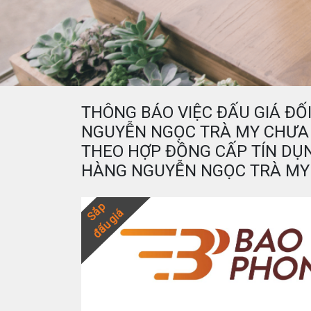
THÔNG BÁO VIỆC ĐẤU GIÁ ĐỐ
NGUYỄN NGỌC TRÀ MY CHƯA
THEO HỢP ĐỒNG CẤP TÍN DỤN
HÀNG NGUYỄN NGỌC TRÀ MY
Sắp
đấu giá