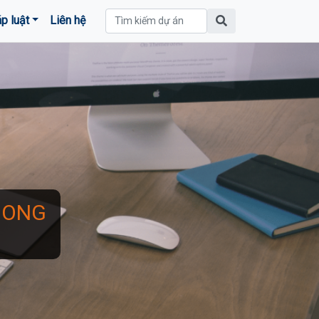
p luật
Liên hệ
HONG