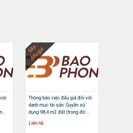
Sắp
Sắp
đấu giá
đấu giá
với
Thông báo việc đấu giá đối với
Thông báo
danh mục tài sản: Quyền sử
danh mục
ản
dụng 98,4 m2 đất (trong đó:
dụng đất 
 chỉ:
68,0 m2 đất ở; 30,4 m2 đất
đất tại t
Liên hệ
Liên hệ
ới
trồng cây hằng năm khác
đồ số 20