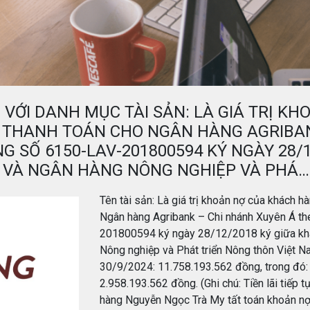
I VỚI DANH MỤC TÀI SẢN: LÀ GIÁ TRỊ 
 THANH TOÁN CHO NGÂN HÀNG AGRIBAN
G SỐ 6150-LAV-201800594 KÝ NGÀY 28/
 VÀ NGÂN HÀNG NÔNG NGHIỆP VÀ PHÁ…
Tên tài sản: Là giá trị khoản nợ của khách
Ngân hàng Agribank – Chi nhánh Xuyên Á t
201800594 ký ngày 28/12/2018 ký giữa kh
Nông nghiệp và Phát triển Nông thôn Việt 
30/9/2024: 11.758.193.562 đồng, trong đó: 
2.958.193.562 đồng. (Ghi chú: Tiền lãi tiếp
hàng Nguyễn Ngọc Trà My tất toán khoản nợ