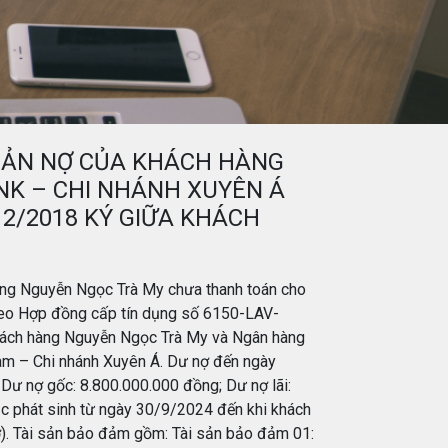
KHOẢN NỢ CỦA KHÁCH HÀNG
K – CHI NHÁNH XUYÊN Á
12/2018 KÝ GIỮA KHÁCH
 hàng Nguyễn Ngọc Trà My chưa thanh toán cho
heo Hợp đồng cấp tín dụng số 6150-LAV-
ách hàng Nguyễn Ngọc Trà My và Ngân hàng
Nam – Chi nhánh Xuyên Á. Dư nợ đến ngày
Dư nợ gốc: 8.800.000.000 đồng; Dư nợ lãi:
 tục phát sinh từ ngày 30/9/2024 đến khi khách
). Tài sản bảo đảm gồm: Tài sản bảo đảm 01: