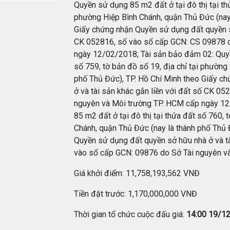
Quyền sử dụng 85 m2 đất ở tại đô thị tại thử
phường Hiệp Bình Chánh, quận Thủ Đức (nay 
Giấy chứng nhận Quyền sử dụng đất quyền sở
CK 052816, số vào sổ cấp GCN: CS 09878 d
ngày 12/02/2018; Tài sản bảo đảm 02: Quyền
số 759, tờ bản đồ số 19, địa chỉ tại phường
phố Thủ Đức), TP. Hồ Chí Minh theo Giấy c
ở và tài sản khác gắn liền với đất số CK 0
nguyên và Môi trường TP. HCM cấp ngày 12
85 m2 đất ở tại đô thị tại thửa đất số 760, 
Chánh, quận Thủ Đức (nay là thành phố Thủ 
Quyền sử dụng đất quyền sở hữu nhà ở và tà
vào sổ cấp GCN: 09876 do Sở Tài nguyên v
Giá khởi điểm: 11,758,193,562 VNĐ
Tiền đặt trước: 1,170,000,000 VNĐ
Thời gian tổ chức cuộc đấu giá:
14:00 19/1