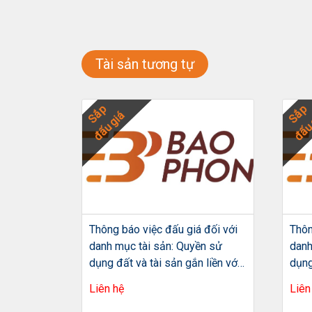
Tài sản tương tự
Sắp
Sắp
đấu giá
đấu 
 đối với
Thông báo việc đấu giá đối với
Thôn
ền sử
danh mục tài sản: Quyền sử
danh
 liền với
dụng đất và tài sản gắn liền với
dụng
, tờ bản
đất tại thửa đất số 208, tờ bản
đất 
Liên hệ
Liên
9,5m2 đất
đồ số 8, diện tích 160,9m2
dự á