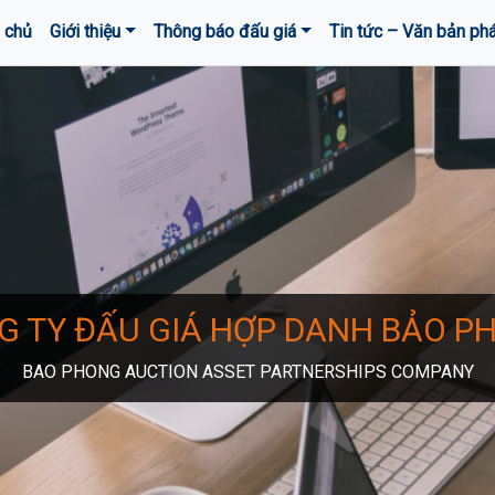
 chủ
Giới thiệu
Thông báo đấu giá
Tin tức – Văn bản phá
G TY ĐẤU GIÁ HỢP DANH BẢO P
BAO PHONG AUCTION ASSET PARTNERSHIPS COMPANY