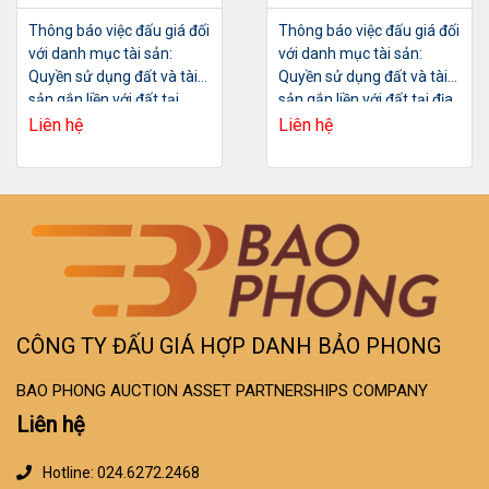
Thông báo việc đấu giá đối
Thông báo việc đấu giá đối
với danh mục tài sản:
với danh mục tài sản:
Quyền sử dụng đất và tài
Quyền sử dụng đất và tài
sản gắn liền với đất tại
sản gắn liền với đất tại địa
thửa đất số 208, tờ bản đồ
chỉ: Ô số 16 Lô TT6A dự án
Liên hệ
Liên hệ
số 8, diện tích 160,9m2
khu ĐTM Tây Nam Hồ Linh
Đàm,
CÔNG TY ĐẤU GIÁ HỢP DANH BẢO PHONG
BAO PHONG AUCTION ASSET PARTNERSHIPS COMPANY
Liên hệ
Hotline: 024.6272.2468