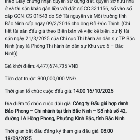
theo Giấy chứng nhận quyền sử dụng đất, quyền sở hữu nhà
ở và tài sản khác gắn liền với đất số CC 331156, số vào sổ
cấp GCN: CS 01543 do Sở Tài nguyên và Môi trường tỉnh
Bắc Ninh cấp ngày 09/3/2016 cho ông Đỗ Đức Thịnh. (Chi
tiết tài sản đấu giá theo Biên bản về việc kê biên, xử lý tài
sản ngày 21/3/2025 của Chi cục Thi hành án dân sự TP Bắc
Ninh (nay là Phòng Thi hành án dân sự Khu vực 6 – Bắc
Ninh)).
Giá khởi điểm: 4,477,674,735 VNĐ
Tiền đặt trước: 800,000,000 VNĐ
Thời gian tổ chức cuộc đấu giá:
14:00 16/10/2025
Địa điểm tổ chức cuộc đấu giá:
Công ty Đấu giá hợp danh
Bảo Phong – Chi nhánh tại tỉnh Bắc Ninh – Số nhà số 42,
đường Lê Hồng Phong, Phường Kinh Bắc, tỉnh Bắc Ninh
Thời gian bắt đầu đăng ký tham gia đấu giá:
08:00
18/09/2025