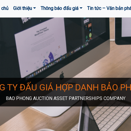
 chủ
Giới thiệu
Thông báo đấu giá
Tin tức – Văn bản phá
G TY ĐẤU GIÁ HỢP DANH BẢO P
BAO PHONG AUCTION ASSET PARTNERSHIPS COMPANY