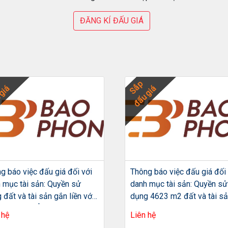
ĐĂNG KÍ ĐẤU GIÁ
Sắp
giá
đấu giá
g báo việc đấu giá đối với
Thông báo việc đấu giá đối 
 mục tài sản: Quyền sử
danh mục tài sản: Quyền sử
 đất và tài sản gắn liền với
dụng 4623 m2 đất và tài s
tại địa chỉ: Ô số 16 Lô TT6A
khác gắn liền với đất tại địa
 hệ
Liên hệ
n khu ĐTM Tây Nam Hồ Linh
Lô N5B khu A2 khu đô thị m