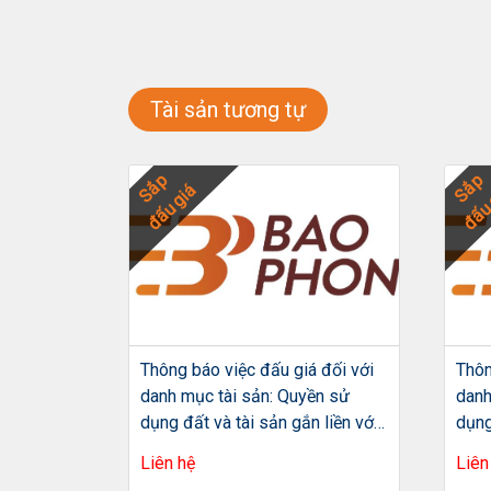
Tài sản tương tự
Sắp
Sắp
đấu giá
đấu 
 đối với
Thông báo việc đấu giá đối với
Thôn
ền sử
danh mục tài sản: Quyền sử
danh
 liền với
dụng đất và tài sản gắn liền với
dụng
, tờ bản
đất tại thửa đất số 208, tờ bản
đất 
Liên hệ
Liên
9,5m2 đất
đồ số 8, diện tích 160,9m2
dự á