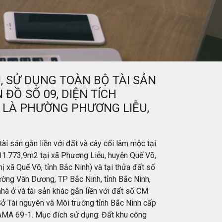
, SỬ DỤNG TOÀN BỘ TÀI SẢN
 ĐỒ SỐ 09, DIỆN TÍCH
Y LÀ PHƯỜNG PHƯƠNG LIỄU,
ài sản gắn liền với đất và cây cối lâm mộc tại
 31.773,9m2 tại xã Phương Liễu, huyện Quế Võ,
ị xã Quế Võ, tỉnh Bắc Ninh) và tại thửa đất số
ường Vân Dương, TP Bắc Ninh, tỉnh Bắc Ninh,
à ở và tài sản khác gắn liền với đất số CM
 Tài nguyên và Môi trường tỉnh Bắc Ninh cấp
MA 69-1. Mục đích sử dụng: Đất khu công