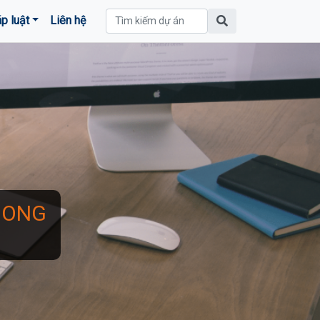
p luật
Liên hệ
HONG