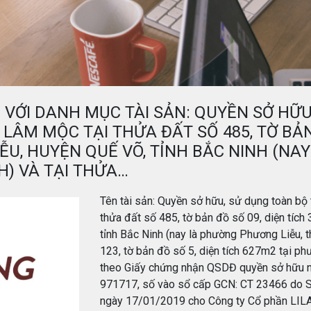
 VỚI DANH MỤC TÀI SẢN: QUYỀN SỞ HỮU
 LÂM MỘC TẠI THỬA ĐẤT SỐ 485, TỜ BẢN
IỄU, HUYỆN QUẾ VÕ, TỈNH BẮC NINH (NA
NH) VÀ TẠI THỬA…
Tên tài sản: Quyền sở hữu, sử dụng toàn bộ t
thửa đất số 485, tờ bản đồ số 09, diện tích
tỉnh Bắc Ninh (nay là phường Phương Liễu, th
123, tờ bản đồ số 5, diện tích 627m2 tại ph
theo Giấy chứng nhận QSDĐ quyền sở hữu nh
971717, số vào sổ cấp GCN: CT 23466 do Sở
ngày 17/01/2019 cho Công ty Cổ phần LILA