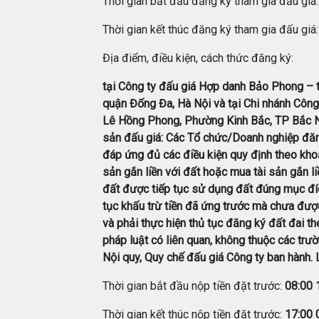
Thời gian bắt đầu đăng ký tham gia đấu giá
Thời gian kết thúc đăng ký tham gia đấu giá
Địa điểm, điều kiện, cách thức đăng ký:
tại Công ty đấu giá Hợp danh Bảo Phong – 
quận Đống Đa, Hà Nội và tại Chi nhánh Công 
Lê Hồng Phong, Phường Kinh Bắc, TP Bắc Ninh
sản đấu giá: Các Tổ chức/Doanh nghiệp đăng
đáp ứng đủ các điều kiện quy định theo kho
sản gắn liền với đất hoặc mua tài sản gắn l
đất được tiếp tục sử dụng đất đúng mục đíc
tục khấu trừ tiền đã ứng trước mà chưa đượ
và phải thực hiện thủ tục đăng ký đất đai t
pháp luật có liên quan, không thuộc các trườ
Nội quy, Quy chế đấu giá Công ty ban hành. 
Thời gian bắt đầu nộp tiền đặt trước:
08:00
Thời gian kết thúc nộp tiền đặt trước:
17:00