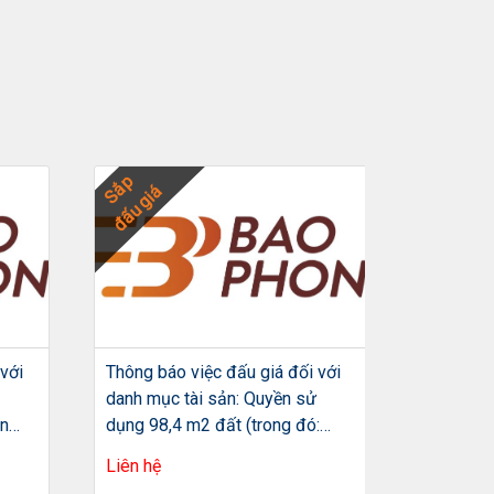
Sắp
Sắp
đấu giá
đấu giá
với
Thông báo việc đấu giá đối với
Thông báo
danh mục tài sản: Quyền sử
danh mục
ản
dụng 98,4 m2 đất (trong đó:
dụng đất 
 chỉ:
68,0 m2 đất ở; 30,4 m2 đất
đất tại t
Liên hệ
Liên hệ
ới
trồng cây hằng năm khác
đồ số 20