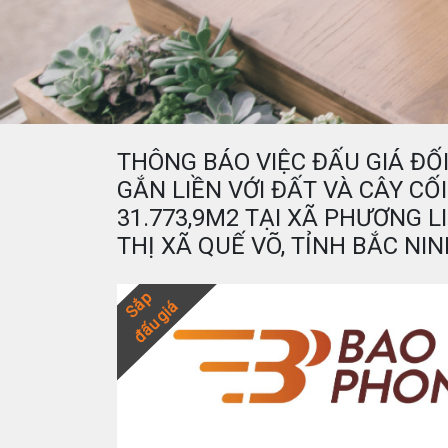
THÔNG BÁO VIỆC ĐẤU GIÁ ĐỐI
GẮN LIỀN VỚI ĐẤT VÀ CÂY CỐI
31.773,9M2 TẠI XÃ PHƯƠNG L
THỊ XÃ QUẾ VÕ, TỈNH BẮC NI
Sắp
đấu giá