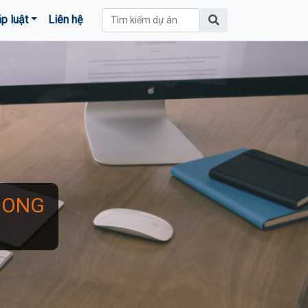
p luật
Liên hệ
HONG