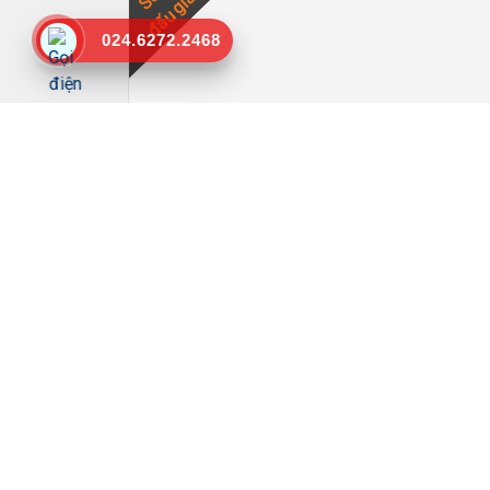
đấu giá
024.6272.2468
Thông báo việc đấu giá đối với danh mục tài s
Liên hệ
Sắp
đấu giá