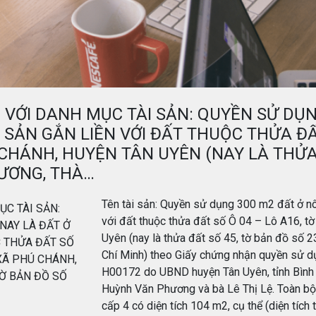
I VỚI DANH MỤC TÀI SẢN: QUYỀN SỬ DỤ
I SẢN GẮN LIỀN VỚI ĐẤT THUỘC THỬA ĐẤ
 CHÁNH, HUYỆN TÂN UYÊN (NAY LÀ THỬA 
DƯƠNG, THÀ…
Tên tài sản: Quyền sử dụng 300 m2 đất ở nông
với đất thuộc thửa đất số Ô 04 – Lô A16, tờ
Uyên (nay là thửa đất số 45, tờ bản đồ số 
Chí Minh) theo Giấy chứng nhận quyền sử 
H00172 do UBND huyện Tân Uyên, tỉnh Bìn
Huỳnh Văn Phương và bà Lê Thị Lệ. Toàn bộ 
cấp 4 có diện tích 104 m2, cụ thể (diện tí