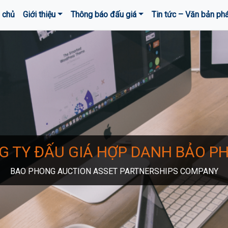
 chủ
Giới thiệu
Thông báo đấu giá
Tin tức – Văn bản phá
G TY ĐẤU GIÁ HỢP DANH BẢO P
BAO PHONG AUCTION ASSET PARTNERSHIPS COMPANY