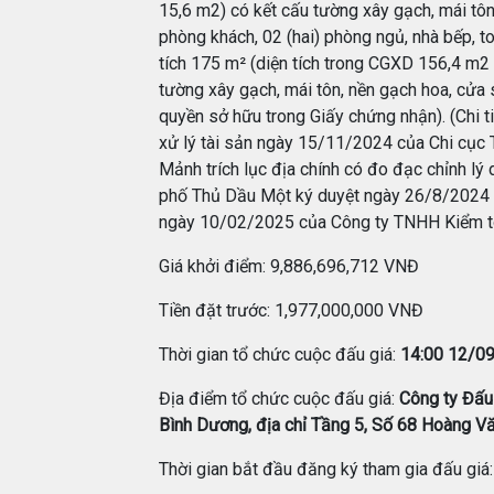
15,6 m2) có kết cấu tường xây gạch, mái tôn
phòng khách, 02 (hai) phòng ngủ, nhà bếp, to
tích 175 m² (diện tích trong CGXD 156,4 m2
tường xây gạch, mái tôn, nền gạch hoa, cửa 
quyền sở hữu trong Giấy chứng nhận). (Chi ti
xử lý tài sản ngày 15/11/2024 của Chi cục 
Mảnh trích lục địa chính có đo đạc chỉnh lý
phố Thủ Dầu Một ký duyệt ngày 26/8/2024 
ngày 10/02/2025 của Công ty TNHH Kiểm t
Giá khởi điểm: 9,886,696,712 VNĐ
Tiền đặt trước: 1,977,000,000 VNĐ
Thời gian tổ chức cuộc đấu giá:
14:00 12/0
Địa điểm tổ chức cuộc đấu giá:
Công ty Đấu
Bình Dương, địa chỉ Tầng 5, Số 68 Hoàng V
Thời gian bắt đầu đăng ký tham gia đấu giá