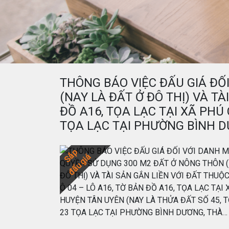
THÔNG BÁO VIỆC ĐẤU GIÁ ĐỐ
(NAY LÀ ĐẤT Ở ĐÔ THỊ) VÀ TÀ
ĐỒ A16, TỌA LẠC TẠI XÃ PHÚ
TỌA LẠC TẠI PHƯỜNG BÌNH 
Sắp
đấu giá