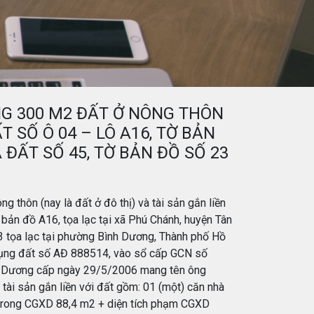
NG 300 M2 ĐẤT Ở NÔNG THÔN
T SỐ Ô 04 – LÔ A16, TỜ BẢN
ĐẤT SỐ 45, TỜ BẢN ĐỒ SỐ 23
 thôn (nay là đất ở đô thị) và tài sản gắn liền
 bản đồ A16, tọa lạc tại xã Phú Chánh, huyện Tân
23 tọa lạc tại phường Bình Dương, Thành phố Hồ
dụng đất số AĐ 888514, vào sổ cấp GCN số
h Dương cấp ngày 29/5/2006 mang tên ông
tài sản gắn liền với đất gồm: 01 (một) căn nhà
ch trong CGXD 88,4 m2 + diện tích phạm CGXD