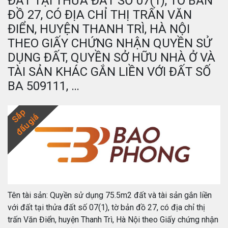
ĐẤT TẠI THỬA ĐẤT SỐ 07(1), TỜ BẢN
ĐỒ 27, CÓ ĐỊA CHỈ THỊ TRẤN VĂN
ĐIỂN, HUYỆN THANH TRÌ, HÀ NỘI
THEO GIẤY CHỨNG NHẬN QUYỀN SỬ
DỤNG ĐẤT, QUYỀN SỞ HỮU NHÀ Ở VÀ
TÀI SẢN KHÁC GẮN LIỀN VỚI ĐẤT SỐ
BA 509111, …
Sắp
đấu giá
Tên tài sản: Quyền sử dụng 75.5m2 đất và tài sản gắn liền
với đất tại thửa đất số 07(1), tờ bản đồ 27, có địa chỉ thị
trấn Văn Điển, huyện Thanh Trì, Hà Nội theo Giấy chứng nhận