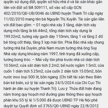
quyền sử dụng đất, quyền sở hữu nhà ở và tài sản khác gắn
liền với đất số BA 509111, số vào sổ cấp GCN:
402/2010/QĐ-UB/0046 do UBND huyện Thanh Trì cấp ngày
11/02/2010 mang tên bà Nguyễn Thị Xuyến. Tài sản gắn liền
với đất bao gồm: – 01 ngôi nhà xây 3 tầng, diện tích xây
dựng mỗi tầng là 66.44m2, tổng diện tích xây dựng là
199.32m2, tường xây gạch dày 110mm, tầng 1 và tầng 2 đổ
bê tông cốt thép, tầng 3 lợp mái tôn. Phía Bắc nhà xây chung
tường nhà bà Duyên, phía Nam mượn tường nhà ông Suy.
Nhà xây dựng khoảng năm 1997, tình trạng đã xuống cấp,
tường bong tróc. – Mái vẩy tôn phía trước nhà có diện tích
10.56m2; cửa sắt diện tích 2.2m2; bể nước ngầm 1.5m3; cửa
cuốn 1 diện tích 5.25m2; cửa cuốn 2 diện tích 15.05m2, bồn
nước inox loại 500 lít, bồn ngang. (Chi tiết tài sản theo Biên
bản kê biên, xử lý tài sản ngày 24/5/2024 của Chi Cục Thi
hành án dân sự huyện Thanh Trì). Lưu ý: Thửa đất hiện đang
nằm trong quy hoạch mở đường giao thông theo quy hoạch
phân khu S5 tỷ lệ 1/5.000 đã được UBND TP Hà Nội phê
duyệt tại Quyết định số 3765/QĐ-UBND ngày 22/8/2012