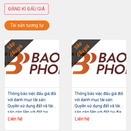
ĐĂNG KÍ ĐẤU GIÁ
Tài sản tương tự
Sắp
Sắp
đấu giá
đấu giá
Thông báo việc đấu giá đối
Thông báo việc đấu giá đối
với danh mục tài sản:
với danh mục tài sản:
Quyền sử dụng đất và tài
Quyền sử dụng đất và tài
sản gắn liền với đất tại
sản gắn liền với đất tại địa
thửa đất số 208, tờ bản đồ
chỉ: Ô số 16 Lô TT6A dự án
Liên hệ
Liên hệ
số 8, diện tích 160,9m2
khu ĐTM Tây Nam Hồ Linh
Đàm,