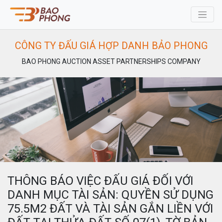
CÔNG TY ĐẤU GIÁ HỢP DANH BẢO PHONG
BAO PHONG AUCTION ASSET PARTNERSHIPS COMPANY
THÔNG BÁO VIỆC ĐẤU GIÁ ĐỐI VỚI
DANH MỤC TÀI SẢN: QUYỀN SỬ DỤNG
75.5M2 ĐẤT VÀ TÀI SẢN GẮN LIỀN VỚI