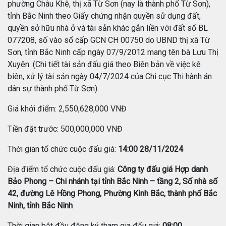
phường Châu Khê, thị xã Từ Sơn (nay là thành phố Từ Sơn),
tỉnh Bắc Ninh theo Giấy chứng nhận quyền sử dụng đất,
quyền sở hữu nhà ở và tài sản khác gắn liền với đất số BL
077208, số vào sổ cấp GCN CH 00750 do UBND thị xã Từ
Sơn, tỉnh Bắc Ninh cấp ngày 07/9/2012 mang tên bà Lưu Thị
Xuyên. (Chi tiết tài sản đấu giá theo Biên bản về việc kê
biên, xử lý tài sản ngày 04/7/2024 của Chi cục Thi hành án
dân sự thành phố Từ Sơn).
Giá khởi điểm: 2,550,628,000 VNĐ
Tiền đặt trước: 500,000,000 VNĐ
Thời gian tổ chức cuộc đấu giá:
14:00 28/11/2024
Địa điểm tổ chức cuộc đấu giá:
Công ty đấu giá Hợp danh
Bảo Phong – Chi nhánh tại tỉnh Bắc Ninh – tầng 2, Số nhà số
42, đường Lê Hồng Phong, Phường Kinh Bắc, thành phố Bắc
Ninh, tỉnh Bắc Ninh
Thời gian bắt đầu đăng ký tham gia đấu giá:
08:00