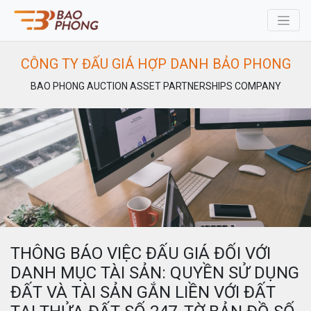
CÔNG TY ĐẤU GIÁ HỢP DANH BẢO PHONG
BAO PHONG AUCTION ASSET PARTNERSHIPS COMPANY
THÔNG BÁO VIỆC ĐẤU GIÁ ĐỐI VỚI
DANH MỤC TÀI SẢN: QUYỀN SỬ DỤNG
ĐẤT VÀ TÀI SẢN GẮN LIỀN VỚI ĐẤT