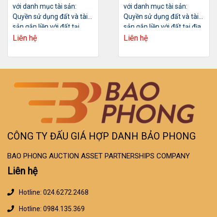
với danh mục tài sản:
với danh mục tài sản:
Quyền sử dụng đất và tài
Quyền sử dụng đất và tài
sản gắn liền với đất tại
sản gắn liền với đất tại địa
thửa đất số 208, tờ bản đồ
chỉ: Ô số 16 Lô TT6A dự án
Liên hệ
Liên hệ
số 8, diện tích 160,9m2
khu ĐTM Tây Nam Hồ Linh
Đàm,
CÔNG TY ĐẤU GIÁ HỢP DANH BẢO PHONG
BAO PHONG AUCTION ASSET PARTNERSHIPS COMPANY
Liên hệ
Hotline: 024.6272.2468
Hotline: 0984.135.369