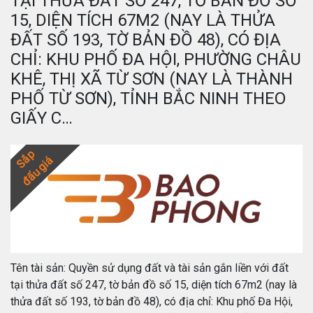
TẠI THỬA ĐẤT SỐ 247, TỜ BẢN ĐỒ SỐ
15, DIỆN TÍCH 67M2 (NAY LÀ THỬA
ĐẤT SỐ 193, TỜ BẢN ĐỒ 48), CÓ ĐỊA
CHỈ: KHU PHỐ ĐA HỘI, PHƯỜNG CHÂU
KHÊ, THỊ XÃ TỪ SƠN (NAY LÀ THÀNH
PHỐ TỪ SƠN), TỈNH BẮC NINH THEO
GIẤY C…
Sắp
đấu giá
Tên tài sản: Quyền sử dụng đất và tài sản gắn liền với đất
tại thửa đất số 247, tờ bản đồ số 15, diện tích 67m2 (nay là
thửa đất số 193, tờ bản đồ 48), có địa chỉ: Khu phố Đa Hội,