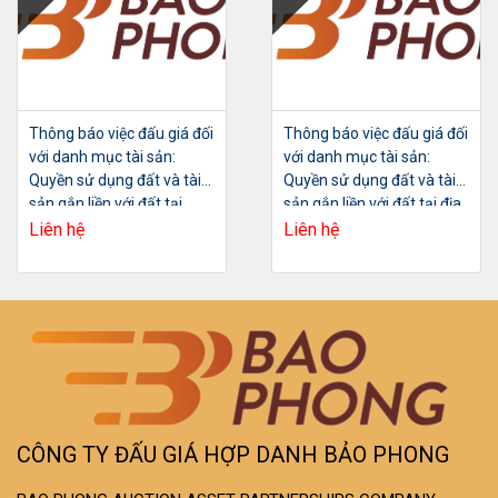
Thông báo việc đấu giá đối
Thông báo việc đấu giá đối
với danh mục tài sản:
với danh mục tài sản:
Quyền sử dụng đất và tài
Quyền sử dụng đất và tài
sản gắn liền với đất tại
sản gắn liền với đất tại địa
thửa đất số 208, tờ bản đồ
chỉ: Ô số 16 Lô TT6A dự án
Liên hệ
Liên hệ
số 8, diện tích 160,9m2
khu ĐTM Tây Nam Hồ Linh
Đàm,
CÔNG TY ĐẤU GIÁ HỢP DANH BẢO PHONG