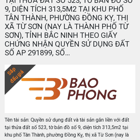
TẠI THỬA ĐẤT SỐ 523, TỜ BẢN ĐỒ SỐ
9, DIỆN TÍCH 313,5M2 TẠI KHU PHỐ
TÂN THÀNH, PHƯỜNG ĐỒNG KỴ, THỊ
XÃ TỪ SƠN (NAY LÀ THÀNH PHỐ TỪ
SƠN), TỈNH BẮC NINH THEO GIẤY
CHỨNG NHẬN QUYỀN SỬ DỤNG ĐẤT
SỐ AP 291899, SỐ…
Sắp
đấu giá
Tên tài sản: Quyền sử dụng đất và tài sản gắn liền với đất
tại thửa đất số 523, tờ bản đồ số 9, diện tích 313,5m2 tại
khu phố Tân Thành, phường Đồng Kỵ, thị xã Từ Sơn (nay là