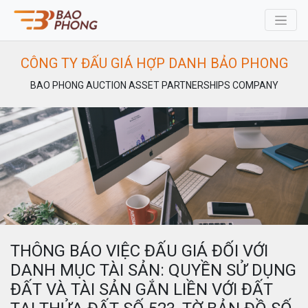
CÔNG TY ĐẤU GIÁ HỢP DANH BẢO PHONG
BAO PHONG AUCTION ASSET PARTNERSHIPS COMPANY
THÔNG BÁO VIỆC ĐẤU GIÁ ĐỐI VỚI
DANH MỤC TÀI SẢN: QUYỀN SỬ DỤNG
ĐẤT VÀ TÀI SẢN GẮN LIỀN VỚI ĐẤT