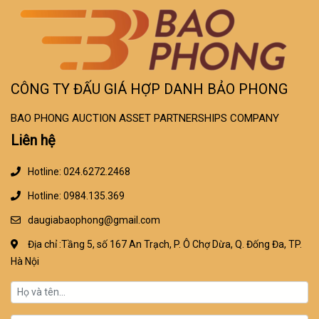
Nhãn hiệu: MERCEDES; Số
loại (Model code): GLC
200; Loại xe: Ô tô con; Màu
sơn: Đen; Số chỗ ngồi: 05;
Năm sản xuất: 2023; Đã
qua sử dụng…
CÔNG TY ĐẤU GIÁ HỢP DANH BẢO PHONG
BAO PHONG AUCTION ASSET PARTNERSHIPS COMPANY
Liên hệ
Hotline: 024.6272.2468
Hotline: 0984.135.369
daugiabaophong@gmail.com
Địa chỉ :Tầng 5, số 167 An Trạch, P. Ô Chợ Dừa, Q. Đống Đa, TP.
Hà Nội