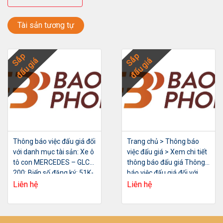
Tài sản tương tự
Sắp
Sắp
đấu giá
đấu giá
Thông báo việc đấu giá đối
Trang chủ > Thông báo
với danh mục tài sản: Xe ô
việc đấu giá > Xem chi tiết
tô con MERCEDES – GLC
thông báo đấu giá Thông
200; Biển số đăng ký: 51K-
báo việc đấu giá đối với
722.25; Số máy:
danh mục tài sản: Máy
Liên hệ
Liên hệ
26492080255173; Số
móc thiết bị đã qua sử
khung:
dụng của Công ty Cổ phần
RLM0G8BB8NV019822;
LILAMA 69-1