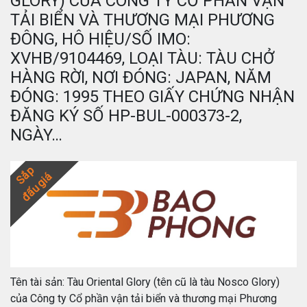
GLORY) CỦA CÔNG TY CỔ PHẦN VẬN
TẢI BIỂN VÀ THƯƠNG MẠI PHƯƠNG
ĐÔNG, HÔ HIỆU/SỐ IMO:
XVHB/9104469, LOẠI TÀU: TÀU CHỞ
HÀNG RỜI, NƠI ĐÓNG: JAPAN, NĂM
ĐÓNG: 1995 THEO GIẤY CHỨNG NHẬN
ĐĂNG KÝ SỐ HP-BUL-000373-2,
NGÀY…
Sắp
đấu giá
Tên tài sản: Tàu Oriental Glory (tên cũ là tàu Nosco Glory)
của Công ty Cổ phần vận tải biển và thương mại Phương