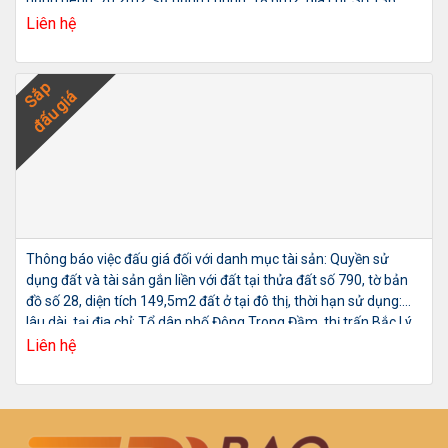
ngõ 158 Ngọc Hà, phường Ngọc Hà, quận Ba Đình
Liên hệ
Sắp
đấu giá
Thông báo việc đấu giá đối với danh mục tài sản: Quyền sử
dụng đất và tài sản gắn liền với đất tại thửa đất số 790, tờ bản
đồ số 28, diện tích 149,5m2 đất ở tại đô thị, thời hạn sử dụng:
lâu dài, tại địa chỉ: Tổ dân phố Đông Trong Đầm, thị trấn Bắc Lý,
huyện Hiệp Hòa, tỉnh Bắc Giang
Liên hệ