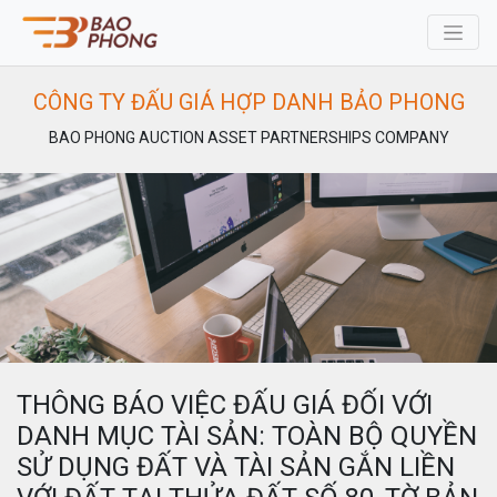
CÔNG TY ĐẤU GIÁ HỢP DANH BẢO PHONG
BAO PHONG AUCTION ASSET PARTNERSHIPS COMPANY
THÔNG BÁO VIỆC ĐẤU GIÁ ĐỐI VỚI
DANH MỤC TÀI SẢN: TOÀN BỘ QUYỀN
SỬ DỤNG ĐẤT VÀ TÀI SẢN GẮN LIỀN