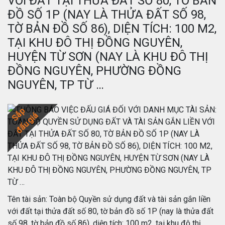
VỚI ĐẤT TẠI THỬA ĐẤT SỐ 80, TỜ BẢN
ĐỒ SỐ 1P (NAY LÀ THỬA ĐẤT SỐ 98,
TỜ BẢN ĐỒ SỐ 86), DIỆN TÍCH: 100 M2,
TẠI KHU ĐÔ THỊ ĐỒNG NGUYÊN,
HUYỆN TỪ SƠN (NAY LÀ KHU ĐÔ THỊ
ĐỒNG NGUYÊN, PHƯỜNG ĐỒNG
NGUYÊN, TP TỪ …
Sắp
đấu giá
Tên tài sản: Toàn bộ Quyền sử dụng đất và tài sản gắn liền
với đất tại thửa đất số 80, tờ bản đồ số 1P (nay là thửa đất
số 98, tờ bản đồ số 86), diện tích: 100 m2, tại khu đô thị